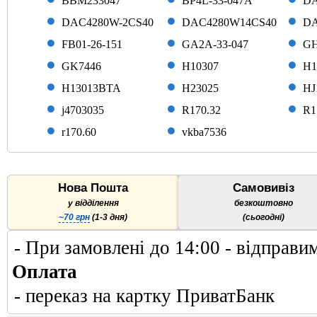
BBM233047
BP4L-33-047A
DA
DAC4280W-2CS40
DAC4280W14CS40
DA
FB01-26-151
GA2A-33-047
GH
GK7446
H10307
H1
H13013BTA
H23025
HJ
j4703035
R170.32
R1
r170.60
vkba7536
Нова Пошта
Самовивіз
у відділення
безкоштовно
~70 грн
(1-3 дня)
(сьогодні)
- При замовлені до 14:00 - відправи
Оплата
- переказ на картку ПриватБанк