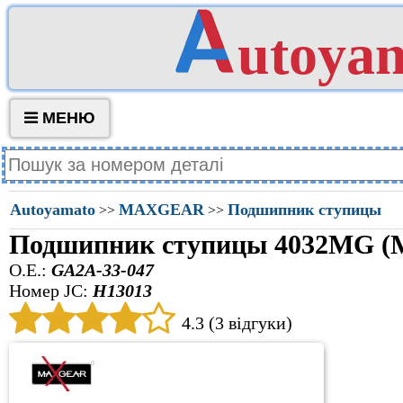
utoya
МЕНЮ
Autoyamato
MAXGEAR
Подшипник ступицы
>>
>>
Подшипник ступицы 4032MG 
O.E.:
GA2A-33-047
Номер JC:
H13013
4.3 (3 відгуки)