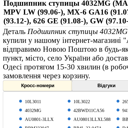
Подшипник ступицы 4032MG (MA
MPV LW (99.06-), MX-6 GA16 (91.
(93.12-), 626 GE (91.08-), GW (97.10
Деталь
Подшипник ступицы 4032M
купили у нашому інтернет-магазині "
відправимо Новою Поштою в будь-яку
пункт, місто, село України або доста
Одесі протягом 15-30 хвилин (в робоч
замовлення через корзину.
Кросс-номери
Відгуки
10L3011
10L3022
26
4032MG
42BWD11CA56
94
AU0801-3LLX
AU08013LLXL588
BB