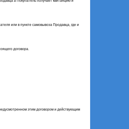
Продавца а Покупатель получает квитанцию и
ателя или в пункте самовывоза Продавца, где и
тоящего договора.
предусмотренном этим договором и действующим