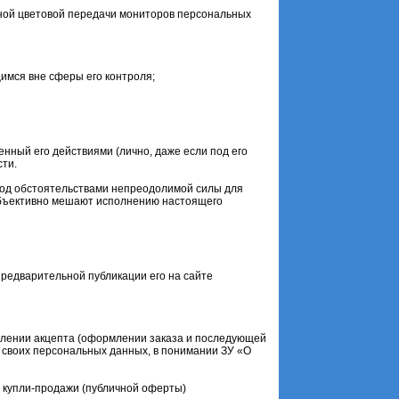
азной цветовой передачи мониторов персональных
щимся вне сферы его контроля;
енный его действиями (лично, даже если под его
сти.
 Под обстоятельствами непреодолимой силы для
объективно мешают исполнению настоящего
предварительной публикации его на сайте
твлении акцепта (оформлении заказа и последующей
е своих персональных данных, в понимании ЗУ «О
а купли-продажи (публичной оферты)