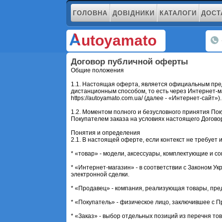
ГОЛОВНА
ДОВІДНИКИ
КАТАЛОГИ
ДОСТ
utoyamato
Договор публичной оферты
Общие положения
1.1. Настоящая оферта, является официальным пред
дистанционным способом, то есть через Интернет-м
https://autoyamato.com.ua/ (далее - «Интернет-сайт»).
1.2. Моментом полного и безусловного принятия По
Покупателем заказа на условиях настоящего Договор
Понятия и определения
2.1. В настоящей оферте, если контекст не требуе
* «товар» - модели, аксессуары, комплектующие и 
* «Интернет-магазин» - в соответствии с Законом У
электронной сделки.
* «Продавец» - компания, реализующая товары, пре
* «Покупатель» - физическое лицо, заключившее с 
* «Заказ» - выбор отдельных позиций из перечня т