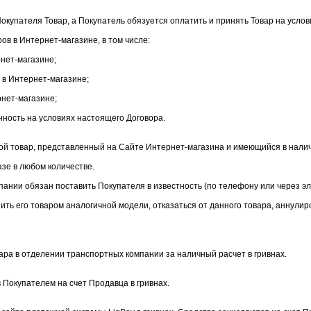
Покупателя Товар, а Покупатель обязуется оплатить и принять Товар на услов
в в Интернет-магазине, в том числе:
нет-магазине;
 в Интернет-магазине;
рнет-магазине;
енность на условиях настоящего Договора.
бой товар, представленный на Сайте Интернет-магазина и имеющийся в нали
азе в любом количестве.
мпании обязан поставить Покупателя в известность (по телефону или через эл
ить его товаром аналогичной модели, отказаться от данного товара, аннулиро
ара в отделении транспортных компании за наличный расчет в гривнах.
 Покупателем на счет Продавца в гривнах.