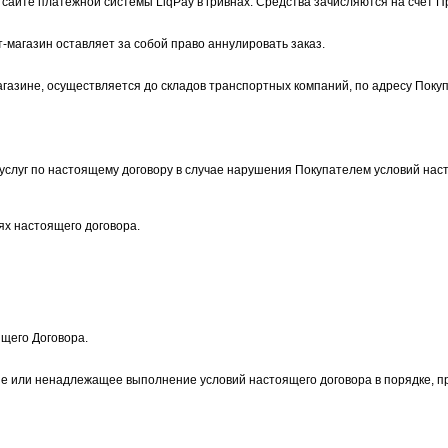
 сайте платежной системы LiqPay в гривнах. Средства зачисляются на счет 
-магазин оставляет за собой право аннулировать заказ.
агазине, осуществляется до складов транспортных компаний, по адресу Покуп
 услуг по настоящему договору в случае нарушения Покупателем условий нас
иях настоящего договора.
ящего Договора.
ние или ненадлежащее выполнение условий настоящего договора в порядке, 