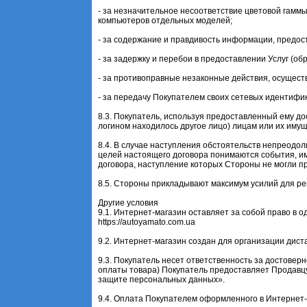
- за незначительное несоответствие цветовой гамм
компьютеров отдельных моделей;
- за содержание и правдивость информации, предо
- за задержку и перебои в предоставлении Услуг (о
- за противоправные незаконные действия, осущест
- за передачу Покупателем своих сетевых идентифик
8.3. Покупатель, используя предоставленный ему до
логином находилось другое лицо) лицам или их иму
8.4. В случае наступления обстоятельств непреодо
целей настоящего договора понимаются события, 
договора, наступление которых Стороны не могли п
8.5. Стороны прикладывают максимум усилий для р
Другие условия
9.1. Интернет-магазин оставляет за собой право в 
https://autoyamato.com.ua
9.2. Интернет-магазин создан для организации дис
9.3. Покупатель несет ответственность за достове
оплаты товара) Покупатель предоставляет Продавцу
защите персональных данных».
9.4. Оплата Покупателем оформленного в Интернет-