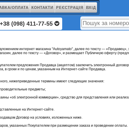
АВКА/ОПЛАТА
КОНТАКТИ
РЕЄСТРАЦІЯ
ВХІД
+38 (098) 411-77-55
ложением интернет магазина "Autoyamato", далее по тексту — «Продавец», 
агазин, далее по тексту — «Договор», и размещает Публичную оферту (пре
купателем предложения Продавца (акцептом) заключить электронный договор
а, в сроки и по ценам, указанным на Интернет-сайте Продавца.
т иного, нижеприведенные термины имеют следующие значения:
сопроводительные предметы;
краины «об электронной коммерции», средство для представления или реализ
дставленные на Интернет-сайте.
Продавцом Договор на условиях, изложенных ниже.
оваров, указанных Покупателем при размещении заказа и проведении оплаты.