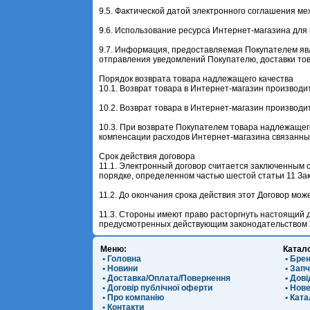
9.5. Фактической датой электронного соглашения ме
9.6. Использование ресурса Интернет-магазина для
9.7. Информация, предоставляемая Покупателем яв
отправления уведомлений Покупателю, доставки тов
Порядок возврата товара надлежащего качества
10.1. Возврат товара в Интернет-магазин производ
10.2. Возврат товара в Интернет-магазин производи
10.3. При возврате Покупателем товара надлежащег
компенсации расходов Интернет-магазина связанных
Срок действия договора
11.1. Электронный договор считается заключенным 
порядке, определенном частью шестой статьи 11 За
11.2. До окончания срока действия этот Договор мо
11.3. Стороны имеют право расторгнуть настоящий д
предусмотренных действующим законодательством 
Меню:
Катал
• Головна
• Бре
• Новини
• Зап
• Доставка/Оплата/Повернення
• Дов
• Договір публічної оферти
• Нов
• Про компанію
• Ката
• Контакти