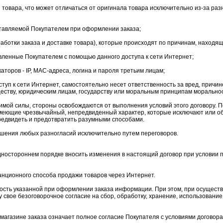
ы товара, что может отличаться от оригинала товара исключительно из-за р
ставляемой Покупателем при оформлении заказа;
бработки заказа и доставке товара), которые происходят по причинам, находя
вленные Покупателем с помощью данного доступа к сети Интернет;
аторов - IP, MAC-адреса, логина и пароля третьим лицам;
ступ к сети Интернет, самостоятельно несет ответственность за вред, причин
ществу, юридическим лицам, государству или моральным принципам морально
лимой силы, стороны освобождаются от выполнения условий этого договору.
имеющие чрезвычайный, непредвиденный характер, которые исключают или 
редвидеть и предотвратить разумными способами.
ешения любых разногласий исключительно путем переговоров.
одностороннем порядке вносить изменения в настоящий договор при условии 
танционного способа продажи товаров через Интернет.
рность указанной при оформлении заказа информации. При этом, при осущес
 свое безоговорочное согласие на сбор, обработку, хранение, использовани
магазине заказа означает полное согласие Покупателя с условиями договор