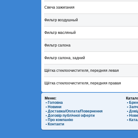
Свеча зажигания
Фильтр воздушный
Фильтр масляный
Фильтр салона
Фильтр салона, задний
Щётка стеклоочистителя, передняя левая
Щётка стеклоочистителя, передняя правая
Меню:
Катал
• Головна
• Бре
• Новини
• Зап
• Доставка/Оплата/Повернення
• Дов
• Договір публічної оферти
• Нов
• Про компанію
• Ката
• Контакти