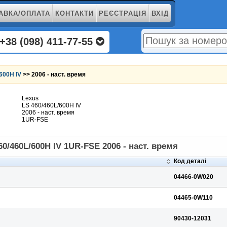
АВКА/ОПЛАТА
КОНТАКТИ
РЕЄСТРАЦІЯ
ВХІД
+38 (098) 411-77-55
600H IV
>> 2006 - наст. время
Lexus
LS 460/460L/600H IV
2006 - наст. время
1UR-FSE
0/460L/600H IV 1UR-FSE 2006 - наст. время
Код деталі
04466-0W020
04465-0W110
90430-12031