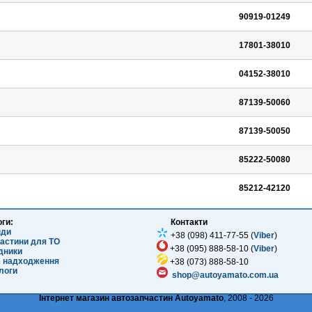
90919-01249
17801-38010
04152-38010
87139-50060
87139-50050
85222-50080
85212-42120
оги:
Контакти
нди
+38 (098) 411-77-55 (
Viber
)
частини для ТО
+38 (095) 888-58-10 (
Viber
)
ідники
е надходження
+38 (073) 888-58-10
логи
shop@autoyamato.com.ua
Інтернет магазин автозапчастин Autoyamato
, 2008 - 2026