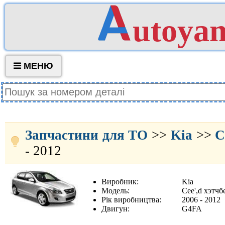
utoya
МЕНЮ
Запчастини для ТО
>>
Kia
>>
C
- 2012
Виробник:
Kia
Модель:
Cee',d хэтчб
Рік виробництва:
2006 - 2012
Двигун:
G4FA