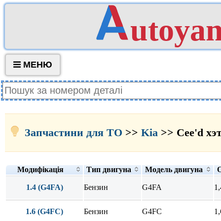
utoya
МЕНЮ
Запчастини для ТО
>>
Kia
>> Cee'd хэт
Модифікація
Тип двигуна
Модель двигуна
О
1.4 (G4FA)
Бензин
G4FA
1,
1.6 (G4FC)
Бензин
G4FC
1,