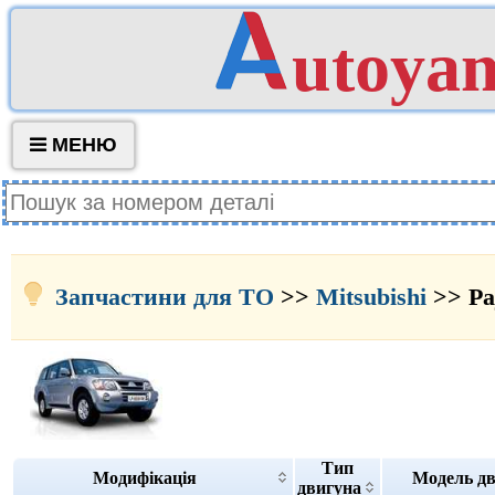
utoya
МЕНЮ
Запчастини для ТО
>>
Mitsubishi
>> Paj
Тип
Модифікація
Модель д
двигуна