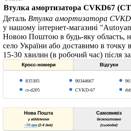
Втулка амортизатора CVKD67 (CT
Деталь
Втулка амортизатора CVKD
у нашому інтернет-магазині "Autoya
Новою Поштою в будь-яку область, на
село України або доставимо в точку 
15-30 хвилин (в робочий час) після з
Кросс-номери
Відгуки
835305
90344667
96
cr-d205
CVKD-67
ds
Нова Пошта
Самовивіз
у відділення
безкоштовно
~70 грн
(2-4 дня)
(сьогодні)