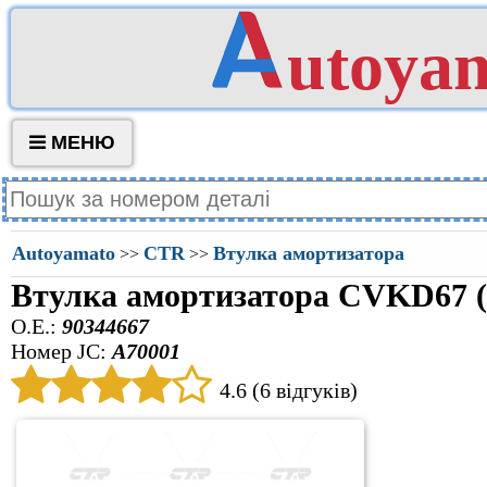
utoya
МЕНЮ
Autoyamato
CTR
Втулка амортизатора
>>
>>
Втулка амортизатора CVKD67 
O.E.:
90344667
Номер JC:
A70001
4.6 (6 відгуків)