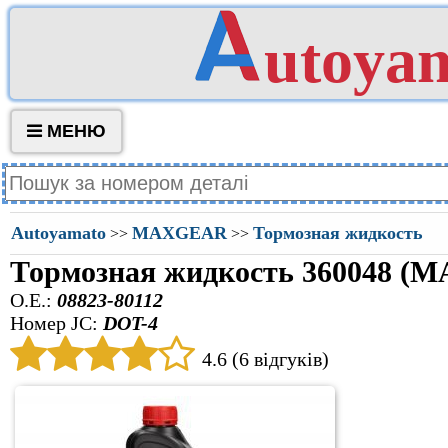
utoya
МЕНЮ
Autoyamato
MAXGEAR
Тормозная жидкость
>>
>>
Тормозная жидкость 360048 
O.E.:
08823-80112
Номер JC:
DOT-4
4.6 (6 відгуків)