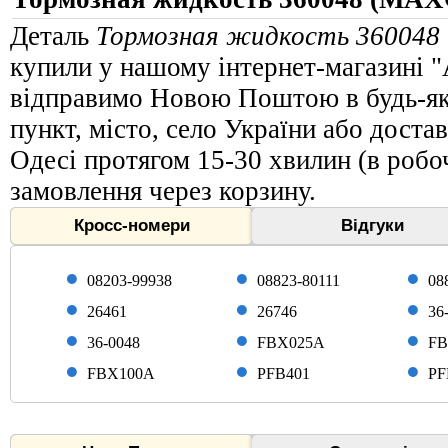
Деталь
Тормозная жидкость 36004
купили у нашому інтернет-магазині "
відправимо Новою Поштою в будь-яку
пункт, місто, село України або доста
Одесі протягом 15-30 хвилин (в робоч
замовлення через корзину.
Кросс-номери
Відгуки
08203-99938
08823-80111
08
26461
26746
36
36-0048
FBX025A
FB
FBX100A
PFB401
PF