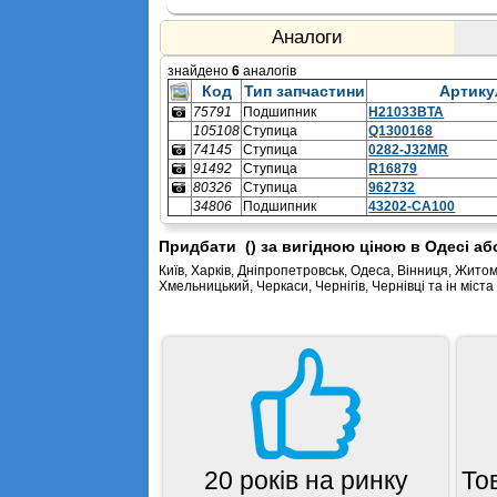
Аналоги
знайдено
6
аналогів
Код
Тип запчастини
Артику
75791
Подшипник
H21033BTA
ступицы
105108
Ступица
Q1300168
74145
Ступица
0282-J32MR
91492
Ступица
R16879
80326
Ступица
962732
34806
Подшипник
43202-CA100
ступицы
Придбати () за вигідною ціною в Одесі а
Київ, Харків, Дніпропетровськ, Одеса, Вінниця, Житом
Хмельницький, Черкаси, Чернігів, Чернівці та ін міста
20 років на ринку
То