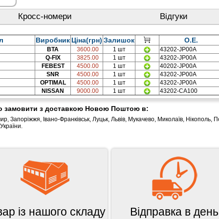
Кросс-номери
Відгуки
л
Виробник
Ціна(грн)
Залишок
O.E.
BTA
3600.00
1 шт
43202-JP00A
Q-FIX
3825.00
1 шт
43202-JP00A
FEBEST
4500.00
1 шт
40202-JP00A
SNR
4500.00
1 шт
43202-JP00A
OPTIMAL
4500.00
1 шт
43202-JP00A
NISSAN
9000.00
1 шт
43202-CA100
бо замовити з доставкою Новою Поштою в:
ир, Запоріжжя, Івано-Франківськ, Луцьк, Львів, Мукачево, Миколаїв, Нікополь, П
 України.
вар із нашого складу
Відправка в день