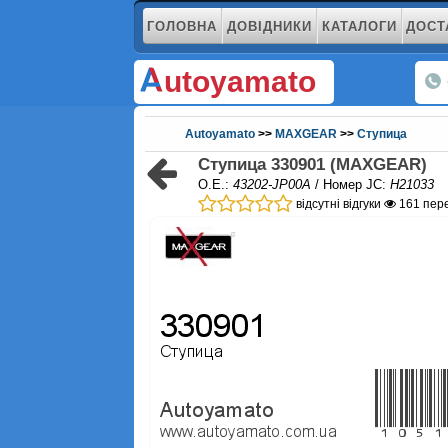
ГОЛОВНА
ДОВІДНИКИ
КАТАЛОГИ
ДОСТ
utoyamato
Autoyamato
>>
MAXGEAR
>>
Ступица
Ступица 330901 (MAXGEAR)
O.E.:
43202-JP00A
/ Номер JC:
H21033
відсутні відгуки
161 пер