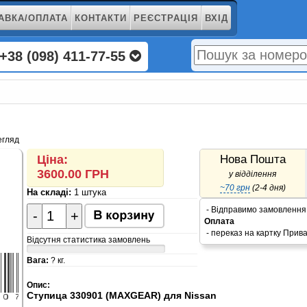
АВКА/ОПЛАТА
КОНТАКТИ
РЕЄСТРАЦІЯ
ВХІД
+38 (098) 411-77-55
егляд
Нова Пошта
Ціна:
3600.00
ГРН
у відділення
~70 грн
(2-4 дня)
На складі:
1 штука
- Відправимо замовлення
-
+
Оплата
- переказ на картку Прив
Відсутня статистика замовлень
Вага:
?
кг.
Опис:
Ступица 330901 (MAXGEAR) для Nissan