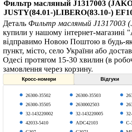
Фильтр масляный J1317003 (JAKO
JUSTY(84.01-)LIBERO(83.10-) EF1
Деталь
Фильтр масляный J1317003 
купили у нашому інтернет-магазині "
відправимо Новою Поштою в будь-яку
пункт, місто, село України або доста
Одесі протягом 15-30 хвилин (в робоч
замовлення через корзину.
Кросс-номери
Відгуки
26300-35502
26300-35503
26
26300-35505
2630002503
26
32-143220002
32-143220005
32
42033-5410
ADC42103
C-
C307
C307J
MD