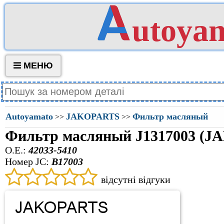
utoya
МЕНЮ
Autoyamato
JAKOPARTS
Фильтр масляный
>>
>>
Фильтр масляный J1317003 (
O.E.:
42033-5410
Номер JC:
B17003
відсутні відгуки