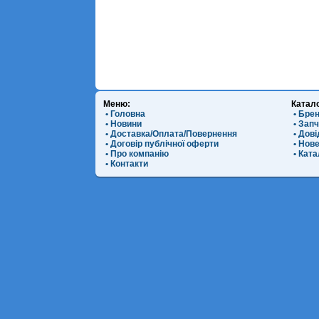
Меню:
Катал
• Головна
• Бре
• Новини
• Зап
• Доставка/Оплата/Повернення
• Дов
• Договір публічної оферти
• Нов
• Про компанію
• Ката
• Контакти