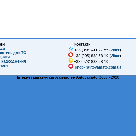
оги:
Контакти
нди
+38 (098) 411-77-55 (
Viber
)
частини для ТО
+38 (095) 888-58-10 (
Viber
)
ідники
е надходження
+38 (073) 888-58-10
логи
shop@autoyamato.com.ua
Інтернет магазин автозапчастин Autoyamato
, 2008 - 2026