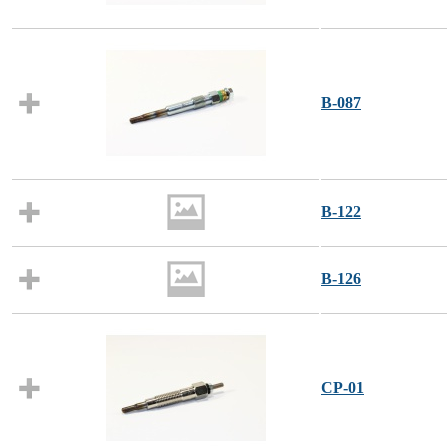
B-087
B-122
B-126
CP-01