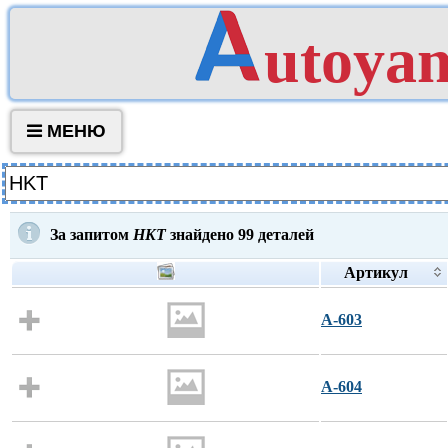
utoya
МЕНЮ
За запитом
HKT
знайдено
99
деталей
Артикул
A-603
A-604