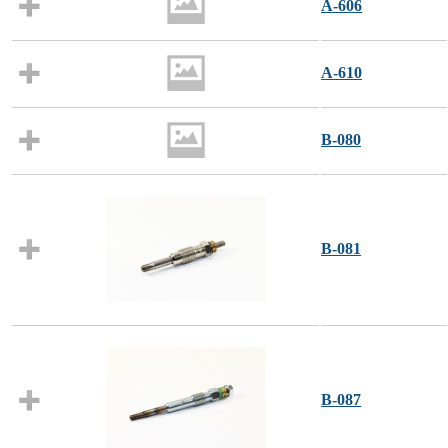
A-606
A-610
B-080
B-081
B-087