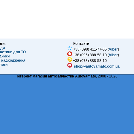
оги:
Контакти
нди
+38 (098) 411-77-55 (
Viber
)
частини для ТО
+38 (095) 888-58-10 (
Viber
)
ідники
е надходження
+38 (073) 888-58-10
логи
shop@autoyamato.com.ua
Інтернет магазин автозапчастин Autoyamato
, 2008 - 2026