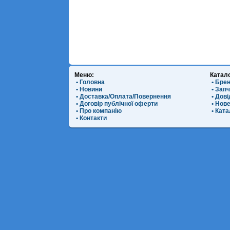
Меню:
Катал
• Головна
• Бре
• Новини
• Зап
• Доставка/Оплата/Повернення
• Дов
• Договір публічної оферти
• Нов
• Про компанію
• Ката
• Контакти