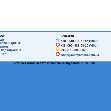
оги:
Контакти
нди
+38 (098) 411-77-55 (
Viber
)
частини для ТО
+38 (095) 888-58-10 (
Viber
)
ідники
е надходження
+38 (073) 888-58-10
логи
shop@autoyamato.com.ua
Інтернет магазин автозапчастин Autoyamato
, 2008 - 2026