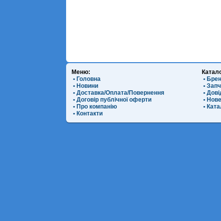
Меню:
Катал
• Головна
• Бре
• Новини
• Зап
• Доставка/Оплата/Повернення
• Дов
• Договір публічної оферти
• Нов
• Про компанію
• Ката
• Контакти