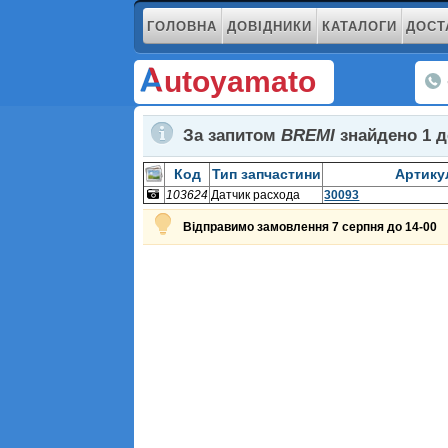
ГОЛОВНА
ДОВІДНИКИ
КАТАЛОГИ
ДОСТ
utoyamato
За запитом
BREMI
знайдено
1
д
Код
Тип запчастини
Артику
103624
Датчик расхода
30093
воздуха
Відправимо замовлення 7 серпня до 14-00