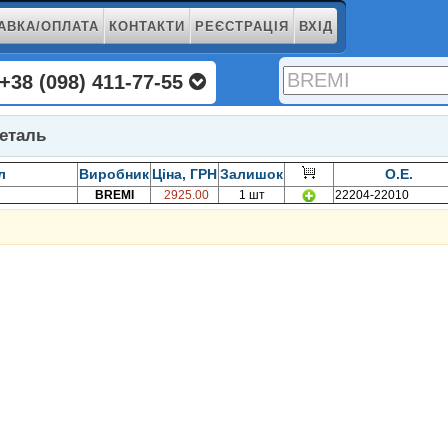
АВКА/ОПЛАТА
КОНТАКТИ
РЕЄСТРАЦІЯ
ВХІД
+38 (098) 411-77-55
еталь
л
Виробник
Ціна, ГРН
Залишок
O.E.
BREMI
2925.00
1 шт
22204-22010