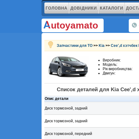
ГОЛОВНА
ДОВІДНИКИ
КАТАЛОГИ
ДОСТ
utoyamato
Запчастини для ТО
>>
Kia
>>
Cee',d хэтчбек I
Виробник:
Модель:
Рік виробництва:
Двигун:
Список деталей для Kia Cee',d х
Опис детали
Диск тормозной, задний
Диск тормозной, задний
Диск тормозной, передний