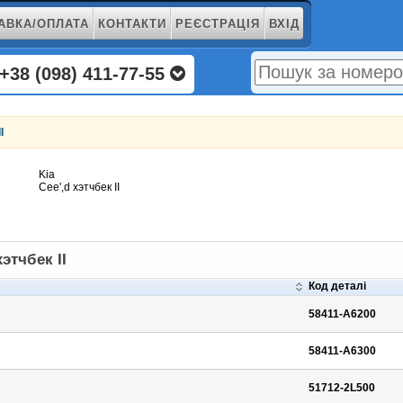
АВКА/ОПЛАТА
КОНТАКТИ
РЕЄСТРАЦІЯ
ВХІД
+38 (098) 411-77-55
I
Kia
Cee',d хэтчбек II
этчбек II
Код деталі
58411-A6200
58411-A6300
51712-2L500