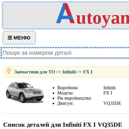
utoya
МЕНЮ
Запчастини для ТО
>>
Infiniti
>>
FX I
Виробник:
Infiniti
Модель:
FX I
Рік виробництва:
Двигун:
VQ35DE
Список деталей для Infiniti FX I VQ35DE