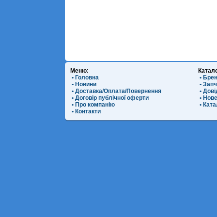
Меню:
Катал
• Головна
• Бре
• Новини
• Зап
• Доставка/Оплата/Повернення
• Дов
• Договір публічної оферти
• Нов
• Про компанію
• Ката
• Контакти