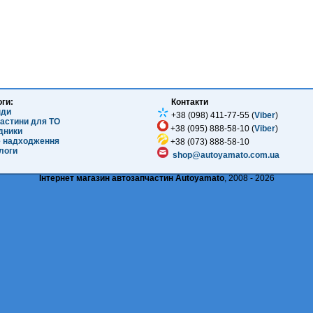
оги:
Контакти
нди
+38 (098) 411-77-55 (
Viber
)
частини для ТО
+38 (095) 888-58-10 (
Viber
)
ідники
е надходження
+38 (073) 888-58-10
логи
shop@autoyamato.com.ua
Інтернет магазин автозапчастин Autoyamato
, 2008 - 2026