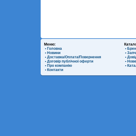
Меню:
Катал
• Головна
• Бре
• Новини
• Зап
• Доставка/Оплата/Повернення
• Дов
• Договір публічної оферти
• Нов
• Про компанію
• Ката
• Контакти