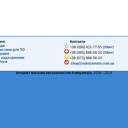
оги:
Контакти
нди
+38 (098) 411-77-55 (
Viber
)
частини для ТО
+38 (095) 888-58-10 (
Viber
)
ідники
е надходження
+38 (073) 888-58-10
логи
shop@autoyamato.com.ua
Інтернет магазин автозапчастин Autoyamato
, 2008 - 2026