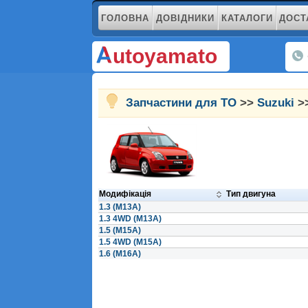
ГОЛОВНА
ДОВІДНИКИ
КАТАЛОГИ
ДОСТ
utoyamato
Запчастини для ТО
>>
Suzuki
>>
Модифікація
Тип двигуна
1.3 (M13A)
1.3 4WD (M13A)
1.5 (M15A)
1.5 4WD (M15A)
1.6 (M16A)