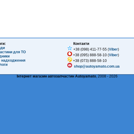
оги:
Контакти
нди
+38 (098) 411-77-55 (
Viber
)
частини для ТО
+38 (095) 888-58-10 (
Viber
)
ідники
е надходження
+38 (073) 888-58-10
логи
shop@autoyamato.com.ua
Інтернет магазин автозапчастин Autoyamato
, 2008 - 2026