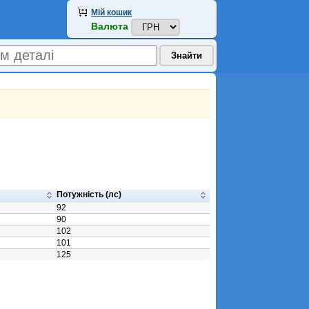
Мій кошик
Валюта
Потужність (лс)
92
90
102
101
125