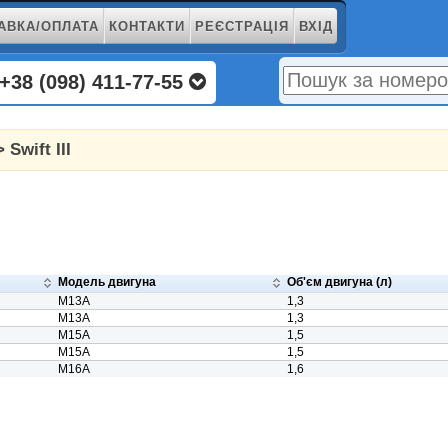
АВКА/ОПЛАТА
КОНТАКТИ
РЕЄСТРАЦІЯ
ВХІД
+38 (098) 411-77-55
 Swift III
Модель двигуна
Об'єм двигуна (л)
M13A
1,3
M13A
1,3
M15A
1,5
M15A
1,5
M16A
1,6