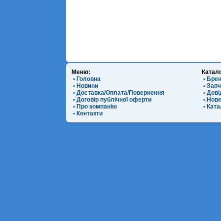
Меню:
Катал
• Головна
• Бре
• Новини
• Зап
• Доставка/Оплата/Повернення
• Дов
• Договір публічної оферти
• Нов
• Про компанію
• Ката
• Контакти