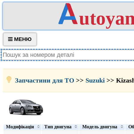
utoya
МЕНЮ
Запчастини для ТО
>>
Suzuki
>> Kizas
Модифікація
Тип двигуна
Модель двигуна
Об