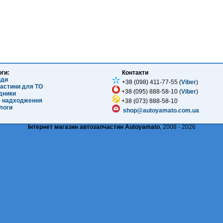
оги:
Контакти
нди
+38 (098) 411-77-55 (
Viber
)
частини для ТО
+38 (095) 888-58-10 (
Viber
)
ідники
е надходження
+38 (073) 888-58-10
логи
shop@autoyamato.com.ua
Інтернет магазин автозапчастин Autoyamato
, 2008 - 2026