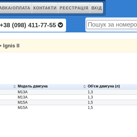
АВКА/ОПЛАТА
КОНТАКТИ
РЕЄСТРАЦІЯ
ВХІД
+38 (098) 411-77-55
 Ignis II
Модель двигуна
Об'єм двигуна (л)
M13A
1,3
M13A
1,3
M15A
1,5
M15A
1,5