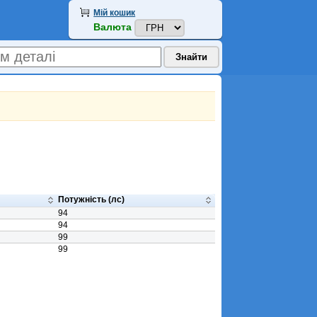
Мій кошик
Валюта
Потужність (лс)
94
94
99
99