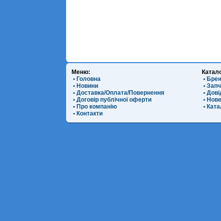
Меню:
Катал
• Головна
• Бре
• Новини
• Зап
• Доставка/Оплата/Повернення
• Дов
• Договір публічної оферти
• Нов
• Про компанію
• Ката
• Контакти