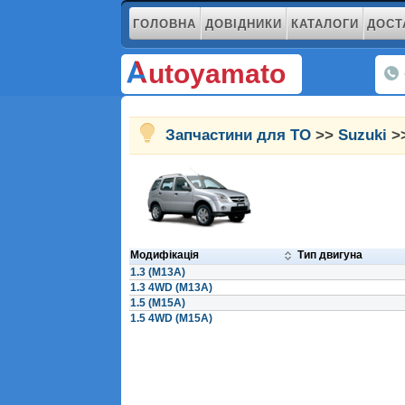
ГОЛОВНА
ДОВІДНИКИ
КАТАЛОГИ
ДОСТ
utoyamato
Запчастини для ТО
>>
Suzuki
>>
Модифікація
Тип двигуна
1.3 (M13A)
1.3 4WD (M13A)
1.5 (M15A)
1.5 4WD (M15A)