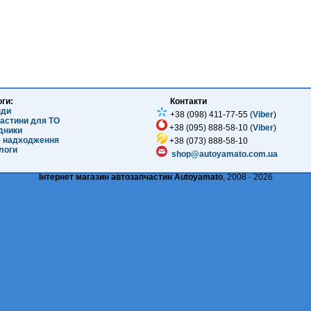
оги:
Контакти
нди
+38 (098) 411-77-55 (
Viber
)
частини для ТО
+38 (095) 888-58-10 (
Viber
)
ідники
е надходження
+38 (073) 888-58-10
логи
shop@autoyamato.com.ua
Інтернет магазин автозапчастин Autoyamato
, 2008 - 2026