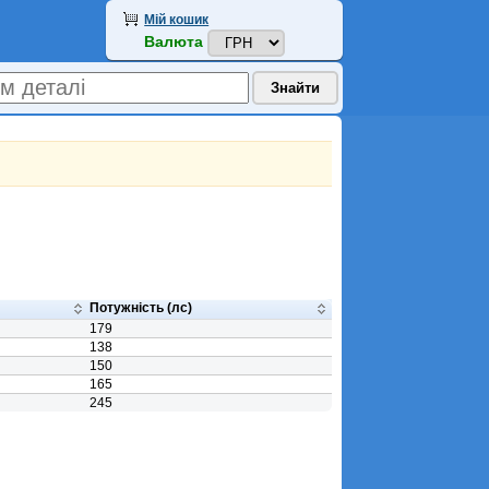
Мій кошик
Валюта
Потужність (лс)
179
138
150
165
245