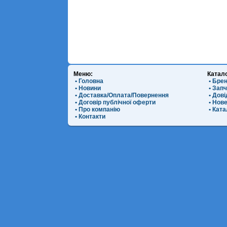
Меню:
Катал
• Головна
• Бре
• Новини
• Зап
• Доставка/Оплата/Повернення
• Дов
• Договір публічної оферти
• Нов
• Про компанію
• Ката
• Контакти