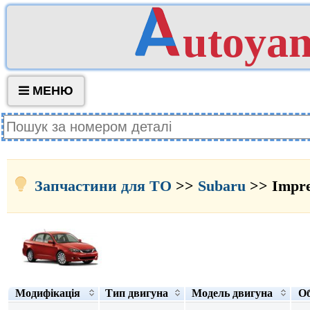
utoya
МЕНЮ
Запчастини для ТО
>>
Subaru
>> Impre
Модифікація
Тип двигуна
Модель двигуна
Об