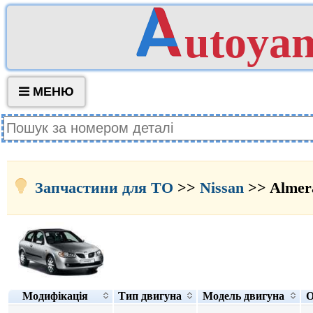
utoya
МЕНЮ
Запчастини для ТО
>>
Nissan
>> Almera
Модифікація
Тип двигуна
Модель двигуна
О