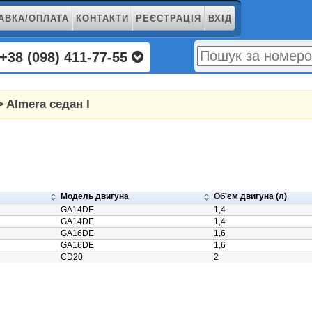
АВКА/ОПЛАТА
КОНТАКТИ
РЕЄСТРАЦІЯ
ВХІД
+38 (098) 411-77-55
 Almera седан I
Модель двигуна
Об'єм двигуна (л)
GA14DE
1,4
GA14DE
1,4
GA16DE
1,6
GA16DE
1,6
CD20
2