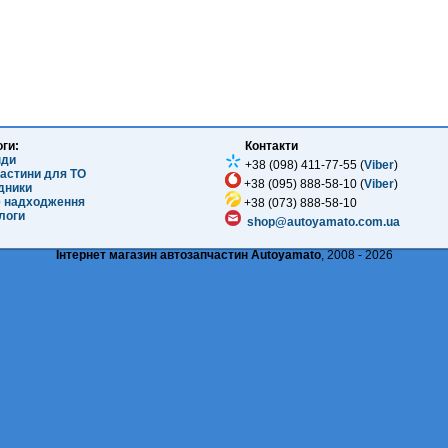
оги:
Контакти
нди
+38 (098) 411-77-55 (
Viber
)
частини для ТО
+38 (095) 888-58-10 (
Viber
)
ідники
е надходження
+38 (073) 888-58-10
логи
shop@autoyamato.com.ua
Інтернет магазин автозапчастин Autoyamato
, 2008 - 2026