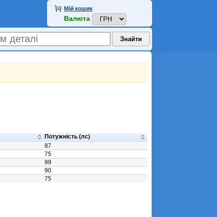
Мій кошик
Валюта
Потужність (лс)
87
75
99
90
75