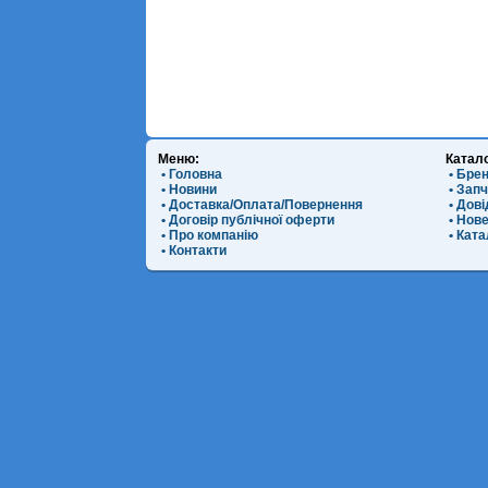
Меню:
Катал
• Головна
• Бре
• Новини
• Зап
• Доставка/Оплата/Повернення
• Дов
• Договір публічної оферти
• Нов
• Про компанію
• Ката
• Контакти