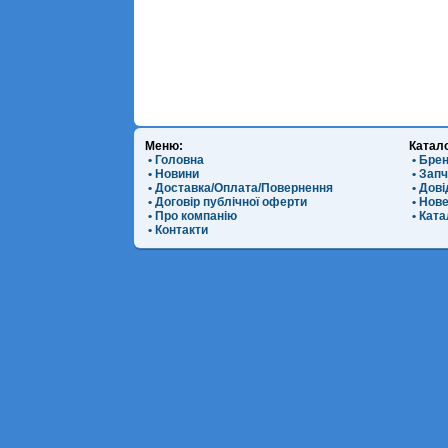
Меню:
Катал
• Головна
• Бре
• Новини
• Зап
• Доставка/Оплата/Повернення
• Дов
• Договір публічної оферти
• Нов
• Про компанію
• Ката
• Контакти