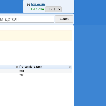
Мій кошик
Валюта
Потужність (лс)
301
280