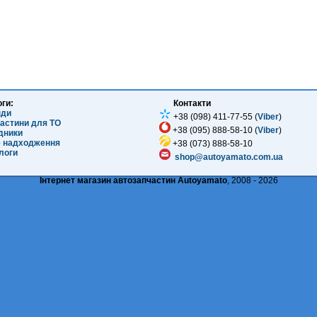
оги:
Контакти
нди
+38 (098) 411-77-55 (
Viber
)
частини для ТО
+38 (095) 888-58-10 (
Viber
)
ідники
е надходження
+38 (073) 888-58-10
логи
shop@autoyamato.com.ua
Інтернет магазин автозапчастин Autoyamato
, 2008 - 2026