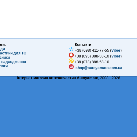
оги:
Контакти
нди
+38 (098) 411-77-55 (
Viber
)
частини для ТО
+38 (095) 888-58-10 (
Viber
)
ідники
е надходження
+38 (073) 888-58-10
логи
shop@autoyamato.com.ua
Інтернет магазин автозапчастин Autoyamato
, 2008 - 2026