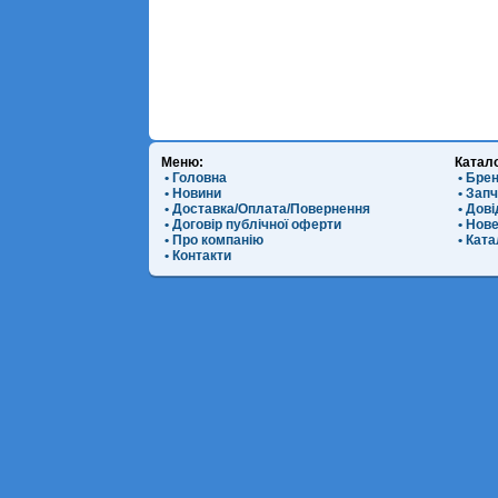
Меню:
Катал
• Головна
• Бре
• Новини
• Зап
• Доставка/Оплата/Повернення
• Дов
• Договір публічної оферти
• Нов
• Про компанію
• Ката
• Контакти