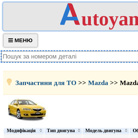
utoya
МЕНЮ
Запчастини для ТО
>>
Mazda
>> Mazda
Модифікація
Тип двигуна
Модель двигуна
Об