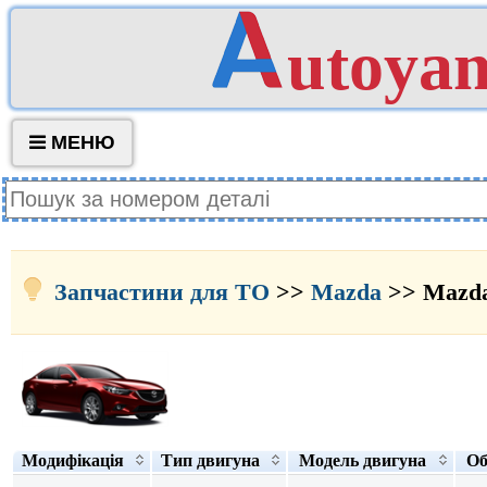
utoya
МЕНЮ
Запчастини для ТО
>>
Mazda
>> Mazda 
Модифікація
Тип двигуна
Модель двигуна
Об