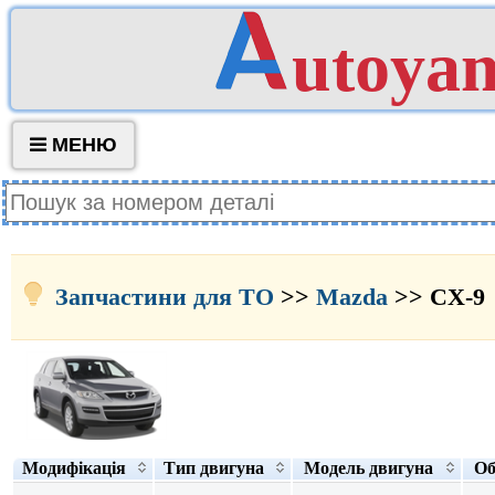
utoya
МЕНЮ
Запчастини для ТО
>>
Mazda
>> CX-9
Модифікація
Тип двигуна
Модель двигуна
Об