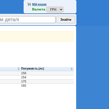
Мій кошик
Валюта
Потужність (лс)
150
154
175
192