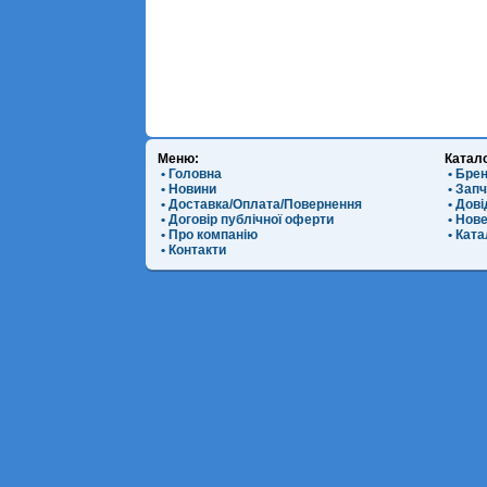
Меню:
Катал
• Головна
• Бре
• Новини
• Зап
• Доставка/Оплата/Повернення
• Дов
• Договір публічної оферти
• Нов
• Про компанію
• Ката
• Контакти