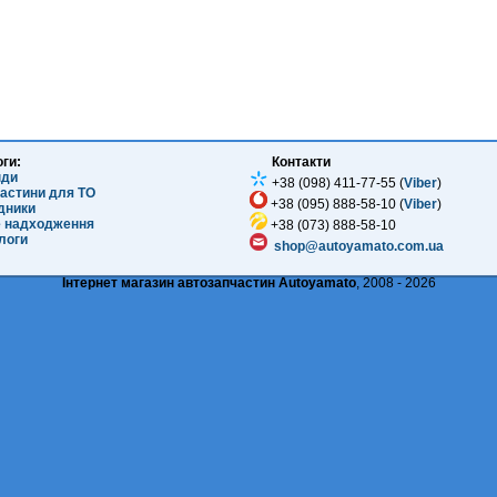
оги:
Контакти
нди
+38 (098) 411-77-55 (
Viber
)
частини для ТО
+38 (095) 888-58-10 (
Viber
)
ідники
е надходження
+38 (073) 888-58-10
логи
shop@autoyamato.com.ua
Інтернет магазин автозапчастин Autoyamato
, 2008 - 2026