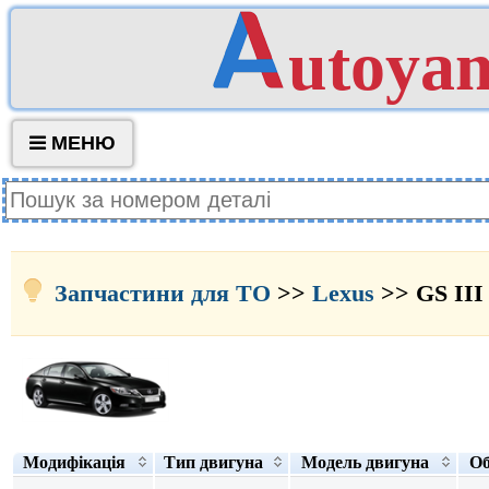
utoya
МЕНЮ
Запчастини для ТО
>>
Lexus
>> GS III
Модифікація
Тип двигуна
Модель двигуна
Об