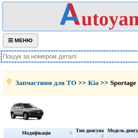
utoya
МЕНЮ
Запчастини для ТО
>>
Kia
>> Sportage 
Тип двигуна
Модель двиг
Модифікація