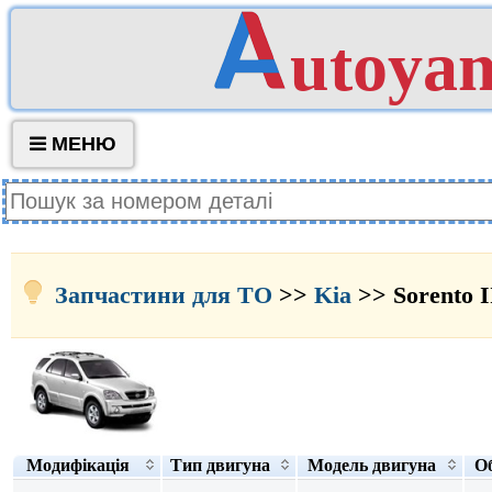
utoya
МЕНЮ
Запчастини для ТО
>>
Kia
>> Sorento I
Модифікація
Тип двигуна
Модель двигуна
Об