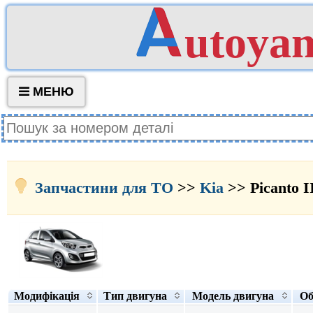
utoya
МЕНЮ
Запчастини для ТО
>>
Kia
>> Picanto I
Модифікація
Тип двигуна
Модель двигуна
Об