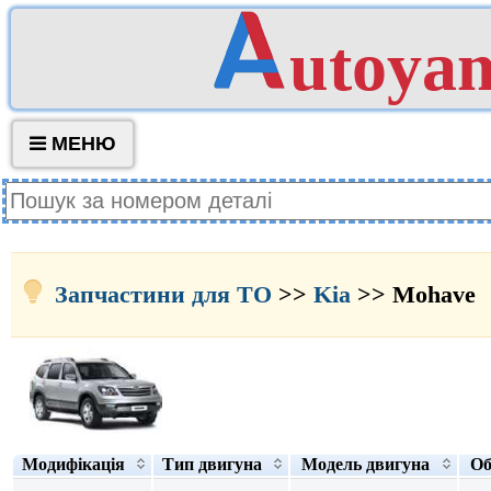
utoya
МЕНЮ
Запчастини для ТО
>>
Kia
>> Mohave
Модифікація
Тип двигуна
Модель двигуна
Об