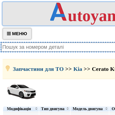
utoya
МЕНЮ
Запчастини для ТО
>>
Kia
>> Cerato 
Модифікація
Тип двигуна
Модель двигуна
О