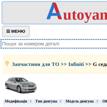
utoya
МЕНЮ
Запчастини для ТО
>>
Infiniti
>> G седа
Модифікація
Тип двигуна
Модель двигуна
Об