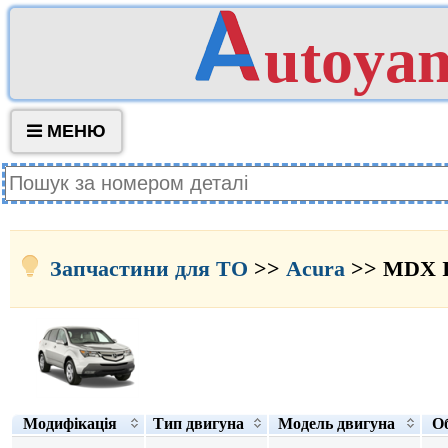
utoya
МЕНЮ
Запчастини для ТО
>>
Acura
>> MDX I
Модифікація
Тип двигуна
Модель двигуна
Об