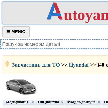
utoya
МЕНЮ
Запчастини для ТО
>>
Hyundai
>> i40 
Модифікація
Тип двигуна
Модель двигуна
Об