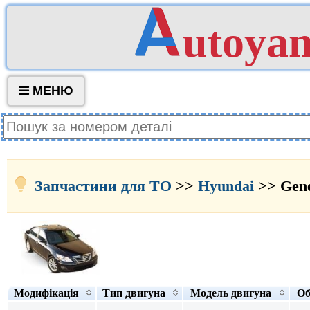
utoya
МЕНЮ
Запчастини для ТО
>>
Hyundai
>> Gene
Модифікація
Тип двигуна
Модель двигуна
Об