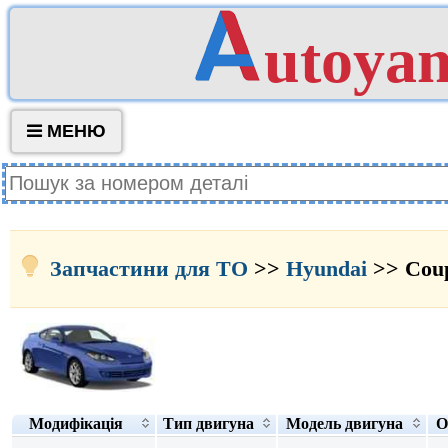
utoya
МЕНЮ
Запчастини для ТО
>>
Hyundai
>> Cou
Модифікація
Тип двигуна
Модель двигуна
О