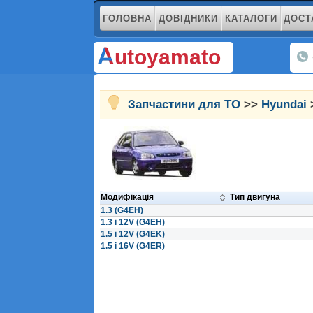
ГОЛОВНА
ДОВІДНИКИ
КАТАЛОГИ
ДОСТ
utoyamato
Запчастини для ТО
>>
Hyundai
Модифікація
Тип двигуна
1.3 (G4EH)
1.3 i 12V (G4EH)
1.5 i 12V (G4EK)
1.5 i 16V (G4ER)