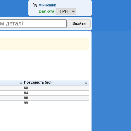
Мій кошик
Валюта
Потужність (лс)
60
84
88
99