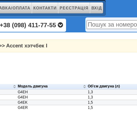
АВКА/ОПЛАТА
КОНТАКТИ
РЕЄСТРАЦІЯ
ВХІД
+38 (098) 411-77-55
>> Accent хэтчбек I
Модель двигуна
Об'єм двигуна (л)
G4EH
1,3
G4EH
1,3
G4EK
1,5
G4ER
1,5