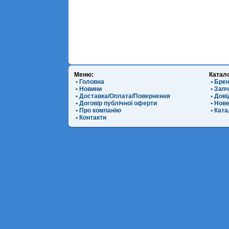
Меню:
Катал
• Головна
• Бре
• Новини
• Зап
• Доставка/Оплата/Повернення
• Дов
• Договір публічної оферти
• Нов
• Про компанію
• Ката
• Контакти