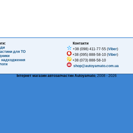
оги:
Контакти
нди
+38 (098) 411-77-55 (
Viber
)
частини для ТО
+38 (095) 888-58-10 (
Viber
)
ідники
е надходження
+38 (073) 888-58-10
логи
shop@autoyamato.com.ua
Інтернет магазин автозапчастин Autoyamato
, 2008 - 2026