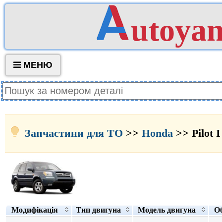
utoya
МЕНЮ
Запчастини для ТО
>>
Honda
>> Pilot I
Модифікація
Тип двигуна
Модель двигуна
Об