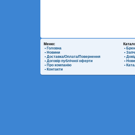
Меню:
Катал
• Головна
• Бре
• Новини
• Зап
• Доставка/Оплата/Повернення
• Дов
• Договір публічної оферти
• Нов
• Про компанію
• Ката
• Контакти