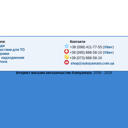
оги:
Контакти
нди
+38 (098) 411-77-55 (
Viber
)
частини для ТО
+38 (095) 888-58-10 (
Viber
)
ідники
е надходження
+38 (073) 888-58-10
логи
shop@autoyamato.com.ua
Інтернет магазин автозапчастин Autoyamato
, 2008 - 2026