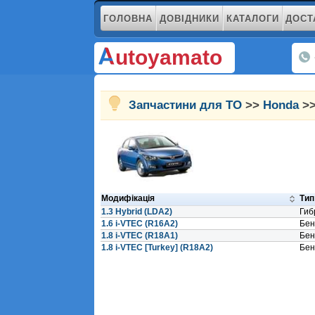
ГОЛОВНА
ДОВІДНИКИ
КАТАЛОГИ
ДОСТ
utoyamato
Запчастини для ТО
>>
Honda
>>
Модифікація
Тип
1.3 Hybrid (LDA2)
Гиб
1.6 i-VTEC (R16A2)
Бен
1.8 i-VTEC (R18A1)
Бен
1.8 i-VTEC [Turkey] (R18A2)
Бен