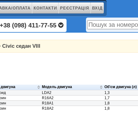
АВКА/ОПЛАТА
КОНТАКТИ
РЕЄСТРАЦІЯ
ВХІД
+38 (098) 411-77-55
 Civic седан VIII
 двигуна
Модель двигуна
Об'єм двигуна (л)
рид
LDA2
1,3
зин
R16A2
1,7
зин
R18A1
1,8
зин
R18A2
1,8