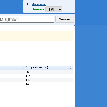
Мій кошик
Валюта
Потужність (лс)
95
115
140
140