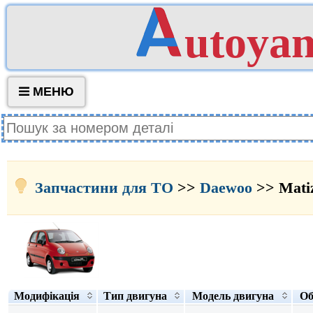
utoya
МЕНЮ
Запчастини для ТО
>>
Daewoo
>> Mati
Модифікація
Тип двигуна
Модель двигуна
Об