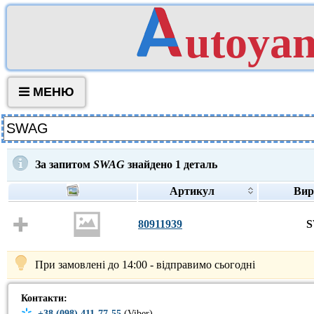
utoya
МЕНЮ
За запитом
SWAG
знайдено
1
деталь
Артикул
Вир
80911939
При замовлені до 14:00 - відправимо сьогодні
Контакти:
+38 (098) 411-77-55
(Viber)