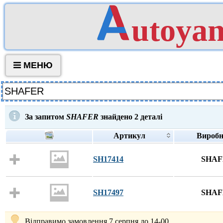
utoya
МЕНЮ
За запитом
SHAFER
знайдено
2
деталі
Артикул
Вироб
SH17414
SHA
SH17497
SHA
Відправимо замовлення 7 серпня до 14-00