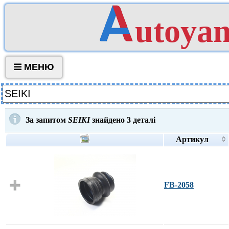
utoya
МЕНЮ
За запитом
SEIKI
знайдено
3
деталі
Артикул
FB-2058