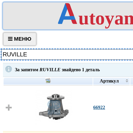
utoya
МЕНЮ
За запитом
RUVILLE
знайдено
1
деталь
Артикул
66922